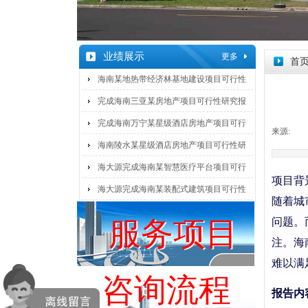
业绩展示
更多
首
海南某地热带经济林基地建设项目可行性
完成海南三亚某房地产项目可行性研究报
完成海南万宁某星级酒店房地产项目可行
来源:
|
海南陵水某星级酒店房地产项目可行性研
海大源完成海南某智慧医疗平台项目可行
项目背
海大源完成海南某装配式建筑项目可行性
随着城
问题。
服务项目
服务项目
注。海
难以满
咨询流程
咨询流程
报告内