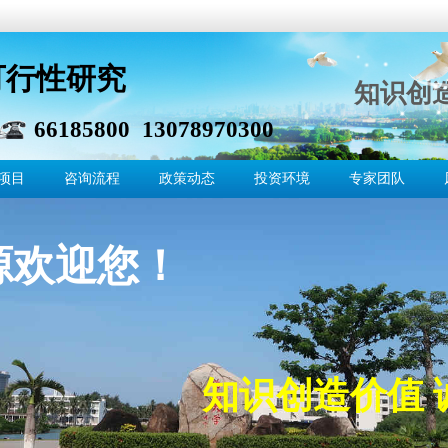
可行性研究
知识创
66185800 13078970300
项目
咨询流程
政策动态
投资环境
专家团队
源欢迎您！
知识创造价值 