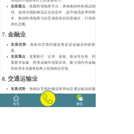
境电商市场具有巨大的发展潜力。
发展重点
：搭建跨境电商平台，将海南的特色商品销往全
球。加强与国际物流企业的合作，提升物流效率和降低成
本。推动跨境电商与自贸港政策的深度融合，打造跨境电
商生态圈。
7.
金融业
发展优势
：海南自贸港的建设将促进金融业的创新和发
展。
发展重点
：发展银行、证券、保险、基金等业务，同时发
展离岸金融、跨境金融等创新业务。吸引国内外金融机构
和各类专业服务机构入驻海南自贸港。
8.
交通运输业
发展优势
：海南自贸港的建设将带动交通运输业的蓬勃发
展，特别是航空、航运和铁路运输。
发展重点
：发展物流配送、仓储等相关产业。利用自贸港
首页
微信
针对交通运输业的优惠政策，如交通工具及游艇“零关税”
政策，降低企业成本。
9.
房地产业
发展优势
：海南要建设成为国际旅游消费中心，需要建设